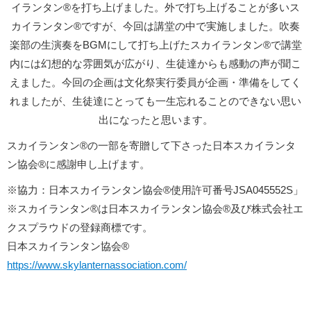
イランタン®を打ち上げました。外で打ち上げることが多いス
カイランタン®ですが、今回は講堂の中で実施しました。吹奏
楽部の生演奏をBGMにして打ち上げたスカイランタン®で講堂
内には幻想的な雰囲気が広がり、生徒達からも感動の声が聞こ
えました。今回の企画は文化祭実行委員が企画・準備をしてく
れましたが、生徒達にとっても一生忘れることのできない思い
出になったと思います。
スカイランタン®の一部を寄贈して下さった日本
スカイ
ランタ
ン
協会®に感謝申し上げます。
※協力：日本
スカイ
ランタン
協会®使用許可番号JSA045552S」
※
スカイ
ランタン
®は日本
スカイ
ランタン
協会®及び株式会社エ
クスプラウドの登録商標です。
日本スカイランタン協会®
https://www.skylanternassociation.com/