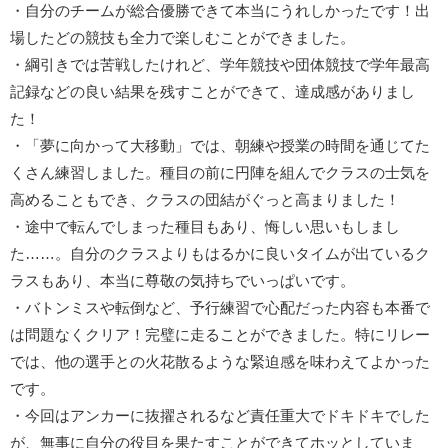
・自分のチームが総合優勝できて本当にうれしかったです！出
場したどの競技も全力で楽しむことができました。
・綱引きでは苦戦したけれど、学年競技や団体競技で学年最高
記録などの良い結果を残すことができて、達成感がありまし
た！
・「夢に向かって大移動」では、朝練や授業の時間を通じてた
くさん練習しました。種目の前に円陣を組んでクラスの士気を
高めることもでき、クラスの団結がぐっと高まりました！
・途中で転んでしまった種目もあり、悔しい思いもしまし
た……。自分のクラスよりもはるかに良いタイムが出ているク
ラスもあり、本当に尊敬の気持ちでいっぱいです。
・バトンミスや転倒など、予行練習で心配だった内容も本番で
は問題なくクリア！完璧に走ることができました。特にリレー
では、他の選手との火花散るような緊迫感を味わえてよかった
です。
・今回はアンカーに抜擢されるなど責任重大でドキドキでした
が、無事に自分の役目を果たすことができてホッとしていま