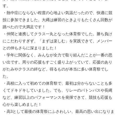
す。
・熱中症にならない程度の心地よい気温だったので、快適に競
技に参加できました。大縄は練習のときよりもたくさん回数が
跳べたので大満足です！
・仲間と連携してクラス一丸となった体育祭でした。勝ち負け
にこだわりすぎず、「まずは楽しむ」を実践できて、メンバー
との仲もさらに深まりました！
・学年に関係なく、みんなが全力で取り組んだことが一番の思
い出です。周りの応援もすごく盛り上がっていて、応援のあり
がたみやクラスの絆など、得るものが本当に多い体育祭でし
た。
・高校に入って初めての体育祭で、最初は分からないことも多
くてドキドキしていました。でも、リレーのバトンパスや長縄
など、練習以上のパフォーマンスを発揮できて、競技も応援も
心から楽しめました！
・高3として最後の体育祭にふさわしい、最高の思い出になりま