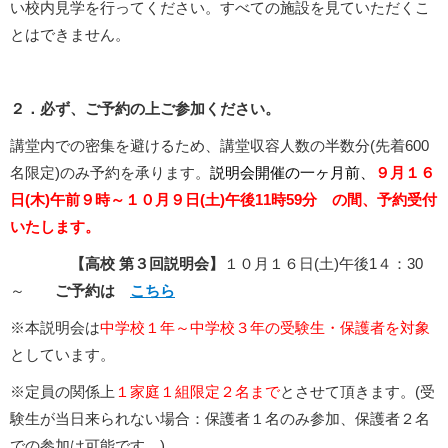
い校内見学を行ってください。すべての施設を見ていただくこ
とはできません。
２
．必ず、ご予約の上ご参加ください。
講堂内での密集を避けるため、講堂収容人数の半数分(先着600
名限定)のみ予約を承ります。
説明会開催の一ヶ月前、
９月１６
日(木
)午前９時～１０月９日(土)午後11時59分 の間、予約受付
いたします。
【高校 第３回説明会】
１０月１６日(土)午後1４：30
～
ご予約は
こちら
※本説明会は
中学校１年～中学校３年の受験生・保護者を対象
としています。
※定員の関係上
１家庭１組限定２名まで
とさせて頂きます。(受
験生が当日来られない場合：保護者１名のみ参加、保護者２名
での参加は可能です。)