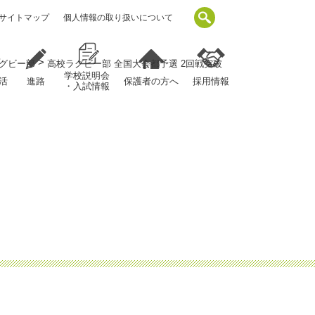
サイトマップ
個人情報の取り扱いについて
>
高校ラグビー部 全国大会都予選 2回戦突破
グビー部
学校説明会
活
進路
保護者の方へ
採用情報
・入試情報