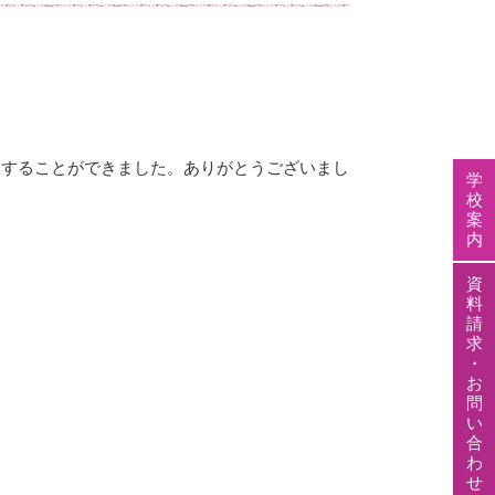
にすることができました。ありがとうございまし
学
校
案
内
資
料
請
求
・
お
問
い
合
わ
せ