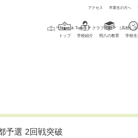
アクセス
卒業生の方へ
>
>
>
News & Topics
クラブ活動
［高校］ラ
トップ
学校紹介
明八の教育
学校生
都予選 2回戦突破