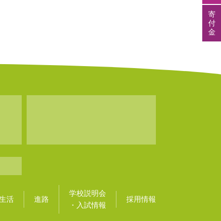
寄
付
金
学校説明会
生活
進路
採用情報
・入試情報