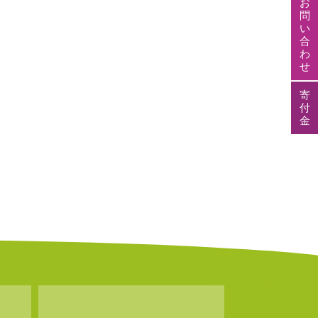
お
問
い
合
わ
せ
寄
付
金